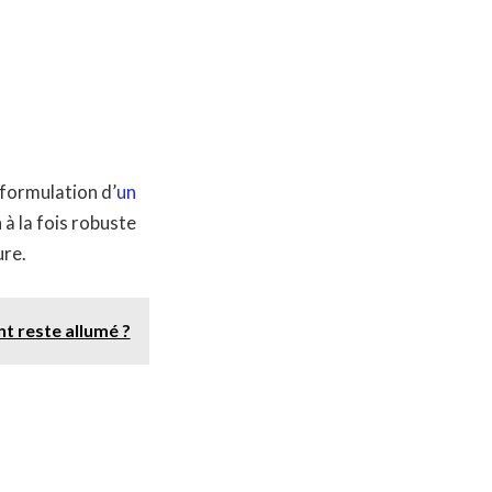
 formulation d’
un
 à la fois robuste
ure.
t reste allumé ?