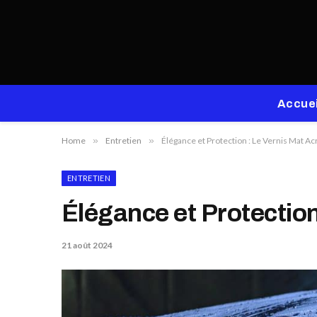
Accuei
Home
»
Entretien
»
Élégance et Protection : Le Vernis Mat Ac
ENTRETIEN
Élégance et Protection
21 août 2024