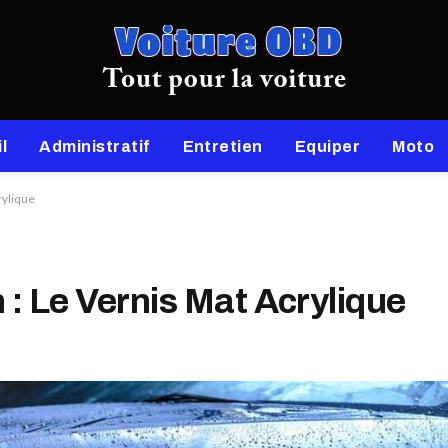
l
Administratif
Entretien
Equiper
Moto
rylique
 : Le Vernis Mat Acrylique