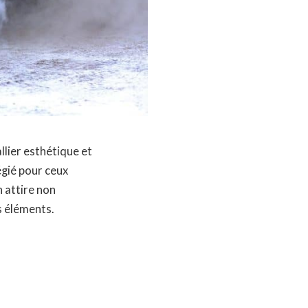
llier esthétique et
égié pour ceux
n attire non
s éléments.