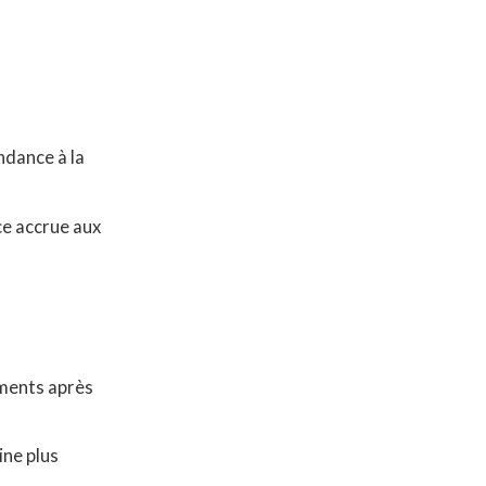
ndance à la
ce accrue aux
ments après
ine plus