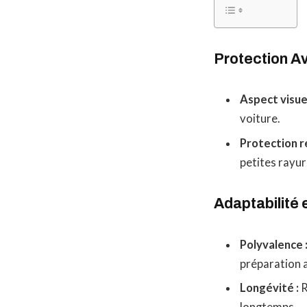
Protection A
Aspect visuel
voiture.
Protection r
petites rayur
Adaptabilité e
Polyvalence 
préparation 
Longévité :
R
longtemps.