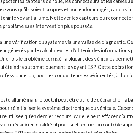
pecter les capteurs de roue, les connecteurs et les câbles 
ez-vous qu’ils soient propres et non endommagés, car un sim
ntenir le voyant allumé. Nettoyer les capteurs ou reconnecter
e problème sans intervention plus poussée.
à une vérification du système via une valise de diagnostic. Ce
reur générés par le calculateur et d’obtenir des informations p
Une fois le problème corrigé, la plupart des véhicules permett
 qui éteindra automatiquement le voyant ESP. Cette opération
rofessionnel ou, pour les conducteurs expérimentés, à domici
 reste allumé malgré tout, il peut être utile de débrancher la 
our réinitialiser le système électronique du véhicule. Cepen
re utilisée qu’en dernier recours, car elle peut effacer d’autr
z un mécanicien qualifié : il pourra effectuer un contrôle app
ystème ESP est de nouveau opérationnel et sécuritaire.