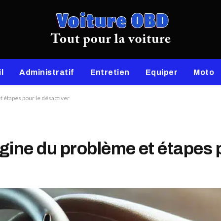
l
Administratif
Entretien
Equiper
Moto
t étapes pour le désactiver
igine du problème et étapes 