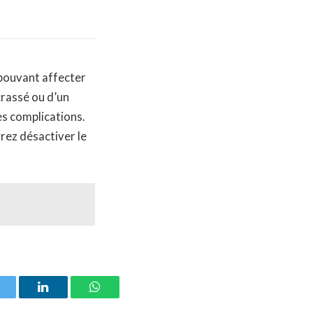
 pouvant affecter
ncrassé ou d’un
es complications.
rrez désactiver le
witter
LinkedIn
WhatsApp