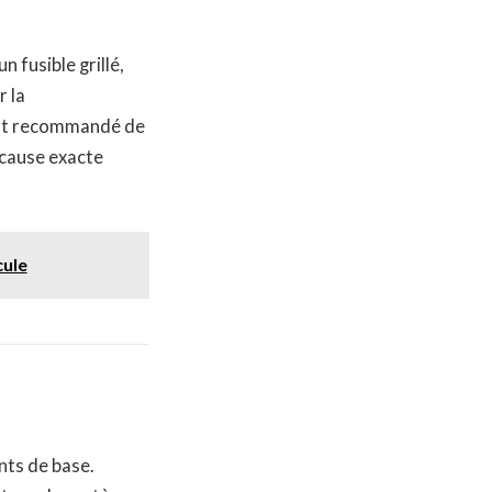
 fusible grillé,
r la
 est recommandé de
a cause exacte
cule
ants de base.