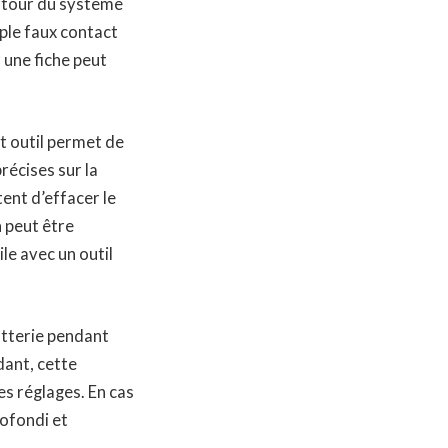
autour du système
ple faux contact
 une fiche peut
t outil permet de
récises sur la
ent d’effacer le
 peut être
le avec un outil
batterie pendant
dant, cette
es réglages. En cas
rofondi et