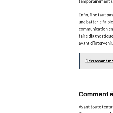
temporairement ses
Enfin, il ne faut p
une batterie faibl
communication entr
faire diagnostiquer
avant d’intervenir
Décrassant mote
Comment ét
Avant toute tentati