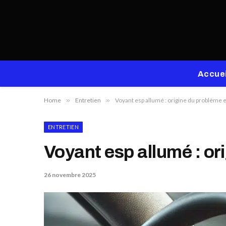
Accuei
Home
»
Entretien
»
Voyant esp allumé : origine du problème e
ENTRETIEN
Voyant esp allumé : or
26 novembre 2025