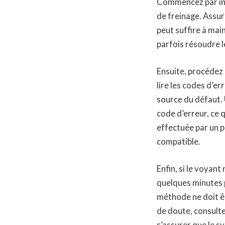
Commencez par ins
de freinage. Assur
peut suffire à mai
parfois résoudre l
Ensuite, procédez 
lire les codes d’er
source du défaut. 
code d’erreur, ce
effectuée par un p
compatible.
Enfin, si le voyant
quelques minutes p
méthode ne doit êt
de doute, consulte
s’assurer que le s