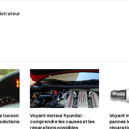
istrateur
i tucson
Voyant moteur hyundai :
Voyant m
solutions
comprendre les causes et les
pannes l
réparations possibles
réparati