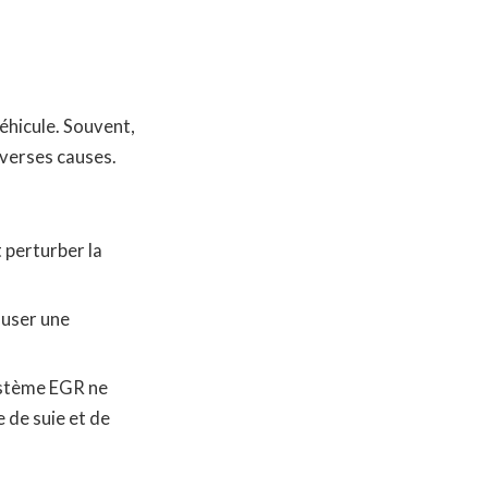
éhicule. Souvent,
iverses causes.
 perturber la
auser une
système EGR ne
 de suie et de