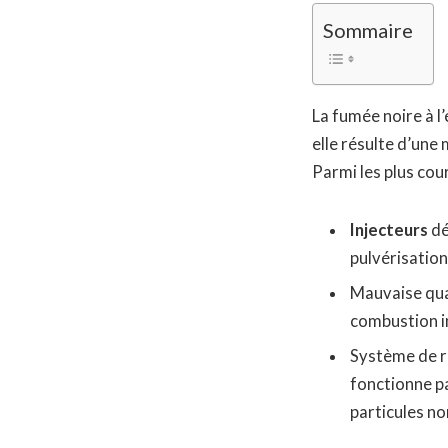
Sommaire
La fumée noire à l
elle résulte d’une
Parmi les plus cou
Injecteurs
dé
pulvérisation
Mauvaise qua
combustion i
Système de re
fonctionne pa
particules no