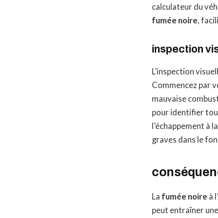
calculateur du véhi
fumée noire
, faci
inspection v
L’inspection visu
Commencez par vér
mauvaise combusti
pour identifier to
l’échappement à la
graves dans le fo
conséquence
La
fumée noire
à 
peut entraîner un