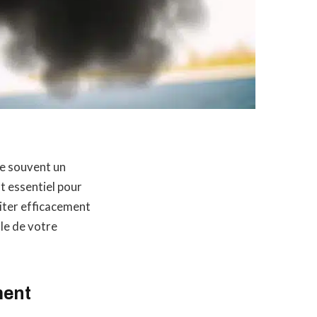
ue souvent un
t essentiel pour
iter efficacement
le de votre
ment