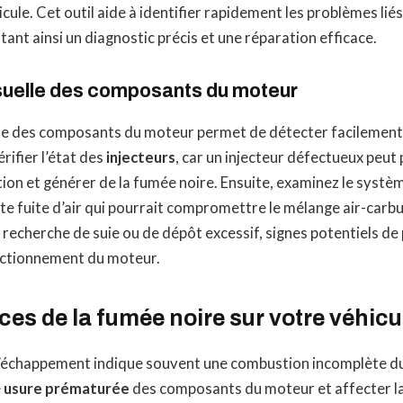
cule. Cet outil aide à identifier rapidement les problèmes liés
litant ainsi un diagnostic précis et une réparation efficace.
isuelle des composants du moteur
elle des composants du moteur permet de détecter facilement
ifier l’état des
injecteurs
, car un injecteur défectueux peu
on et générer de la fumée noire. Ensuite, examinez le systèm
ute fuite d’air qui pourrait compromettre le mélange air-carb
 recherche de suie ou de dépôt excessif, signes potentiels de
nctionnement du moteur.
s de la fumée noire sur votre véhicu
l’échappement indique souvent une combustion incomplète du
e
usure prématurée
des composants du moteur et affecter l