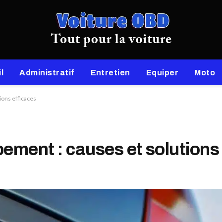
l
Administratif
Entretien
Equiper
Moto
ions efficaces
ement : causes et solutions