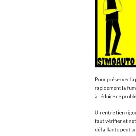
Pour préserver la p
rapidement la fumé
à réduire ce probl
Un
entretien
rigo
faut vérifier et n
défaillante peut p