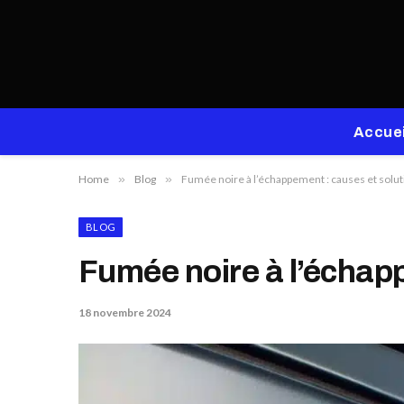
Accuei
Home
»
Blog
»
Fumée noire à l’échappement : causes et solut
BLOG
Fumée noire à l’échapp
18 novembre 2024