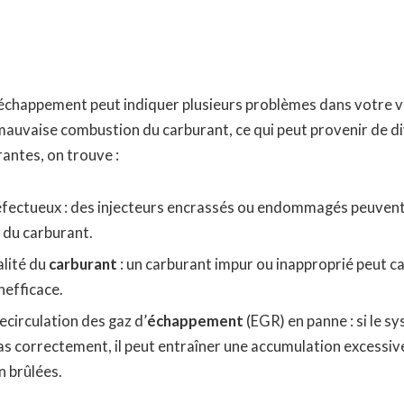
’échappement peut indiquer plusieurs problèmes dans votre v
 mauvaise combustion du carburant, ce qui peut provenir de d
rantes, on trouve :
fectueux : des injecteurs encrassés ou endommagés peuvent
 du carburant.
lité du
carburant
: un carburant impur ou inapproprié peut c
nefficace.
circulation des gaz d’
échappement
(EGR) en panne : si le 
s correctement, il peut entraîner une accumulation excessive
n brûlées.