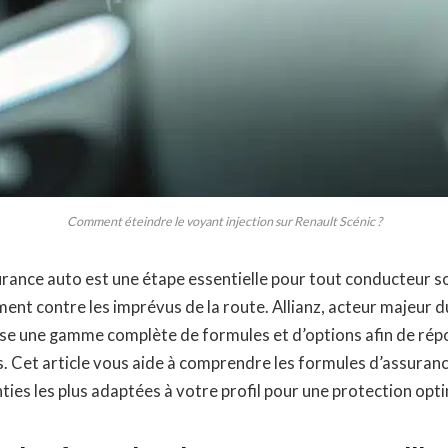
Comment éteindre le voyant injection sur Renault Scénic ?
rance auto est une étape essentielle pour tout conducteur s
ent contre les imprévus de la route. Allianz, acteur majeur d
ose une gamme complète de formules et d’options afin de rép
. Cet article vous aide à comprendre les formules d’assurance
nties les plus adaptées à votre profil pour une protection opt