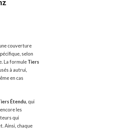
nz
 une couverture
pécifique, selon
e. La formule
Tiers
sés à autrui,
même en cas
Tiers Étendu
, qui
 encore les
teurs qui
t. Ainsi, chaque