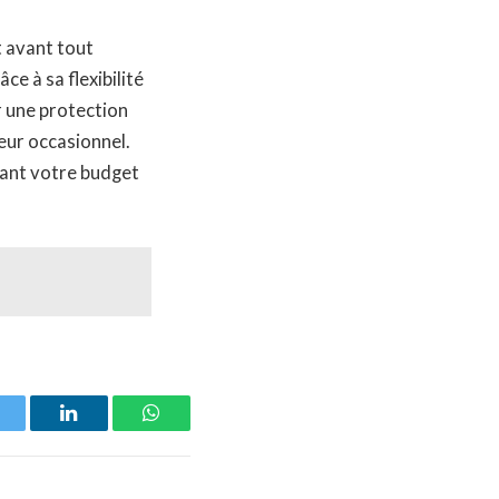
it avant tout
ce à sa flexibilité
r une protection
teur occasionnel.
vant votre budget
witter
LinkedIn
WhatsApp