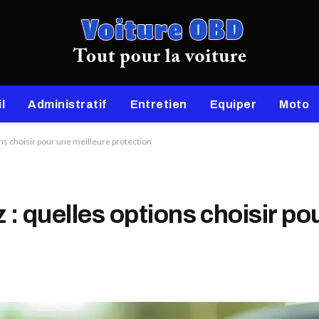
l
Administratif
Entretien
Equiper
Moto
ons choisir pour une meilleure protection
 : quelles options choisir po