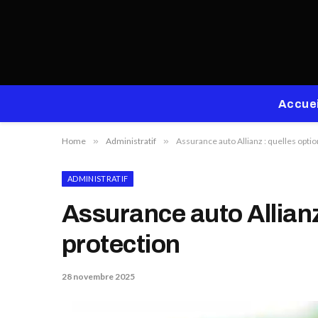
Accuei
Home
»
Administratif
»
Assurance auto Allianz : quelles opti
ADMINISTRATIF
Assurance auto Allianz
protection
28 novembre 2025