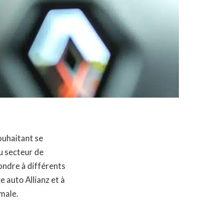
ouhaitant se
u secteur de
ondre à différents
 auto Allianz et à
imale.