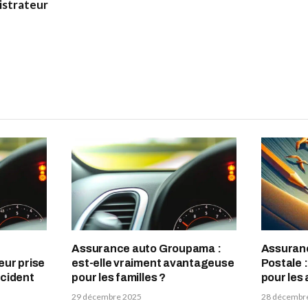
istrateur
Assurance auto Groupama :
Assuran
eur prise
est-elle vraiment avantageuse
Postale 
ccident
pour les familles ?
pour les
29 décembre 2025
28 décembr