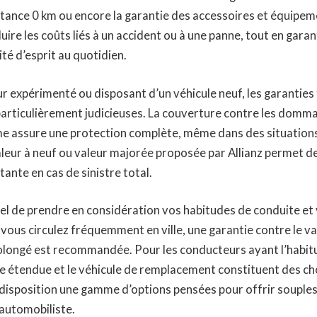
stance 0 km ou encore la garantie des accessoires et équipem
ire les coûts liés à un accident ou à une panne, tout en gara
ité d’esprit au quotidien.
 expérimenté ou disposant d’un véhicule neuf, les garanties
articulièrement judicieuses. La couverture contre les domma
sme assure une protection complète, même dans des situation
 valeur à neuf ou valeur majorée proposée par Allianz permet d
ante en cas de sinistre total.
ntiel de prendre en considération vos habitudes de conduite et
vous circulez fréquemment en ville, une garantie contre le v
longé est recommandée. Pour les conducteurs ayant l’habit
nce étendue et le véhicule de remplacement constituent des ch
à disposition une gamme d’options pensées pour offrir souples
 automobiliste.