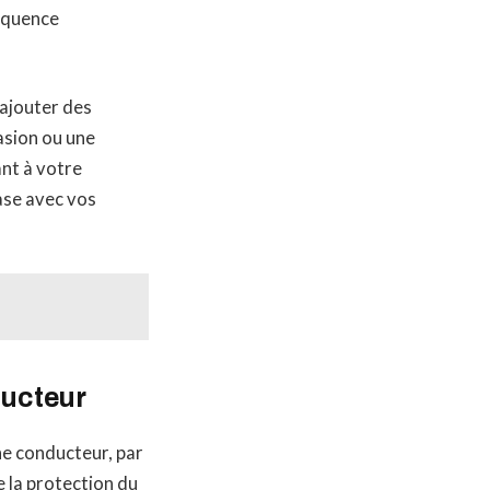
réquence
y ajouter des
asion ou une
ant à votre
ase avec vos
ducteur
ne conducteur, par
 la protection du