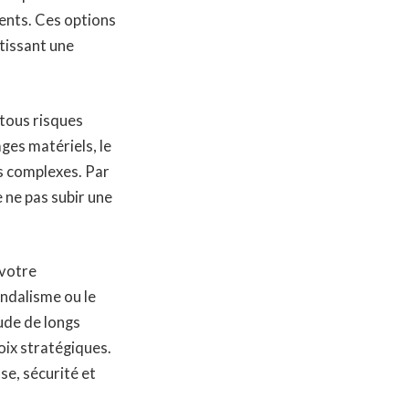
ents. Ces options
ntissant une
 tous risques
ges matériels, le
s complexes. Par
e ne pas subir une
 votre
andalisme ou le
ude de longs
oix stratégiques.
se, sécurité et